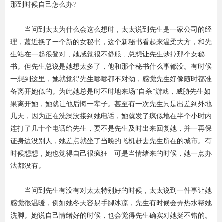
那到时候自己怎么办?
当问到太太为什么会这么想时，太太说到先生是一家公司的经
理，蕞近换了一个新的女秘书，这个新秘书看起来温柔大方，和先
生站在一起很登对，她感觉很不舒服，总想让先生炒掉那个女秘
书。但先生总说是她想太多了，他和那个秘书什么事都没。有时候
一想到这里，她就觉得先生哪哪都不对劲，感觉先生好像随时都准
备离开她似的。为此她总是时不时地来场“自杀”游戏，威胁先生如
果离开她，她就让他后悔一辈子。甚至有一次先生只是出差到外地
几天，因为正在洗澡没接到她电话，她就发了疯似地在半个小时内
连打了几十个电话给先生，要不是先生及时出来回复她，并一再保
证身边没别人，她差点就坐了当晚的飞机赶去先生所在的城市。有
时候想想，她也觉得自己很疯狂，可是当情绪来的时候，她一点办
法都没有。
当问到先生有没有对太太特别好的时候，太太说到一件事让她
感觉很温暖，例如她冬天容易手脚冰凉，先生有时候会弄热水帮她
洗脚。她说自己情绪好的时候，也会觉得先生确实对她挺不错的。