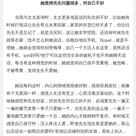
她觉得先生问题很多，对自己不好
当我与太太咨询时，太太更多地是说到先生的不好，比如她有
时候打电话让先生带点水果回家，家里的存货已经不多了，但往往
先生不是忘记了，就是没买到，这让她非常愤怒。还说有时候先生
就算在家，也不怎么和她说话，自顾自地玩手机、玩ipad，就是不
理她，她就会觉得特别受侮辱，自己一个大活人在这里，居然还没
有手机、ipad好吗?他宁可玩这些没生命的破机子也不和她聊天说
话。每当有这种感觉的时候，她就觉得自己很不受重视，被忽略，
不被尊重，觉得先生不爱她。
她说每到这时，内心的情绪就很难控制，就很容易发狂，就像
有个无底洞一样，感觉人生没有意义，心里没着没落似的。这个时
候她就想和先生吵架，控诉先生对自己的不好，必须要先生一遍又
一遍的赌咒发誓一辈子只爱她一个。当先生真的这么做，一遍又一
遍地赌咒发誓只爱她一个后，她的内心才能稍稍平复些。有时候又
感觉自己很可怜，没人疼没人爱，即便先生现在算是爱她的，那么
以后还会一如既往的爱吗?若他以后碰到别的女孩，喜欢上别人，