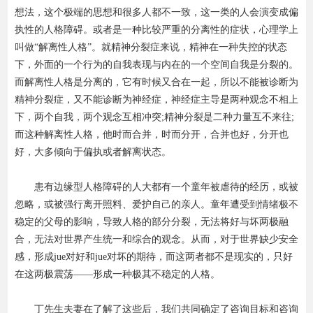
想法，这个极端的思想和很多人都不一致，这一类的人会演变成偏
执性的人格障碍。或者是一种比较严重的分离性的症状，心理学上
叫做“解离性人格”。就精神分裂症来说，精神在一种失控的状态
下，外面的一个行为的自我表现与内在的一个空间自我是分裂的。
而解离性人格是分离的，它有时候又合在一起，所以不能被诊断为
精神分裂症，又不能诊断为神经症，神经症主导是两种观念不相上
下，两个自我，两个观念互相冲突;精神分裂是二种力量互不来往;
而这种解离性人格，他时而合并，时而分开，合并也好，分开也
好，大多倾向于偏执或者解离状态。
患有边缘型人格障碍的人大都有一个童年被虐待的经历，或被
忽略，或被强行离开照料、爱护自己的亲人。童年遭受到情绪极不
稳定的父母的影响，导致人格的部分分裂，无法将好与坏两极融
合，无法对世界产生统一和综合的观念。从而，对于世界缺少安全
感，形成jue对好和jue对坏的期待，而这两者都不是现实的，只好
在这两极震荡——形成一种极其不稳定的人格。
丁先生夫妻在了解了这些后，我们共同确定了咨询目标和咨询