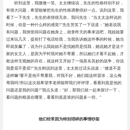
听到这里，我微微一笑。太太继续说，先生的性格特别不好，
有很大问题，希望能够把先生的性格调整得好一点。说到这里，我
资费标准
看了一下先生，先生的表情很无奈。我问先生：“当太太这样说的
时候，你是一种什么样的感觉?”先生苦笑了一下说道：“她老说我
有问题，我倒觉得问题在她身上，就拿昨天的事来说吧，我姐姐要
过来玩几天，提前打了电话给我，当我告诉她这件事的时候，她当
即就发飙了，说为什么我姐姐不是找她而是找我，她说她才是这个
家的女主人，是因为平时我对她不尊重，所以她们才看不起她，才
敢这样无视她的存在，就这样又开始了一场莫名其妙的战争，你说
我委屈不委屈?”先生刚说到这里，太太抢过话头说道：“难道不是
这样嘛?要不是他不尊重我，对我不好，她们能这样嚣张，这么侮
辱我吗?所以这次就希望李老师能帮我们评评理，看看到底是他的
问题还是我的问题?”我点头道：“好，那我们就一起来探讨一下，
看问题的根源在哪里，看看到底是谁的问题多一些。”
他们经常因为特别琐碎的事情吵架