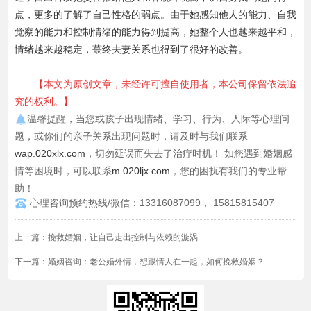
点，更多的了解了自己性格的弱点。由于她感知他人的能力、自我
觉察的能力和控制情绪的能力得到提高，她整个人也越来越平和，
情绪越来越稳定，蕞终夫妻关系也得到了很好的改善。
【
本文为原创文章，未经许可擅自使用者，本公司保留依法追
究的权利。
】
温馨提醒，当您或孩子出现情绪、学习、行为、人际等心理问
题，或你们的亲子关系出现问题时，请及时与我们联系
wap.020xlx.com
，切勿延误而失去了治疗时机！ 如您遇到婚姻感
情等困境时，可以联系
m.020ljx.com
，您的困扰有我们的专业帮
助！
心理咨询预约热线/微信：13316087099， 15815815407
上一篇：
挽救婚姻，让自己走出控制与依赖的漩涡
下一篇：
婚姻咨询：老公婚外情，想跟情人在一起，如何挽救婚姻？