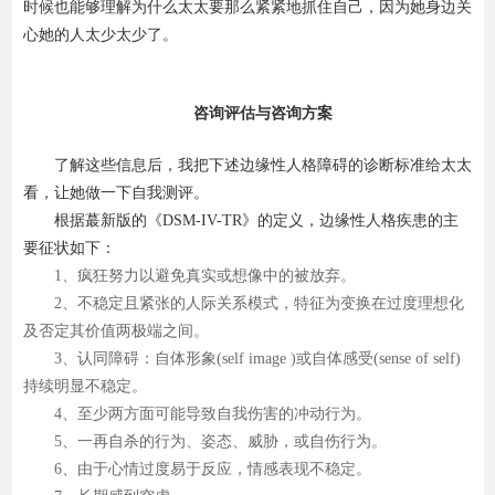
时候也能够理解为什么太太要那么紧紧地抓住自己，因为她身边关
心她的人太少太少了。
咨询评估与咨询方案
了解这些信息后，我把下述边缘性人格障碍的诊断标准给太太
看，让她做一下自我测评。
根据蕞新版的《DSM-IV-TR》的定义，边缘性人格疾患的主
要征状如下：
1、疯狂努力以避免真实或想像中的被放弃。
2、不稳定且紧张的人际关系模式，特征为变换在过度理想化
及否定其价值两极端之间。
3、认同障碍：自体形象(self image )或自体感受(sense of self)
持续明显不稳定。
4、至少两方面可能导致自我伤害的冲动行为。
5、一再自杀的行为、姿态、威胁，或自伤行为。
6、由于心情过度易于反应，情感表现不稳定。