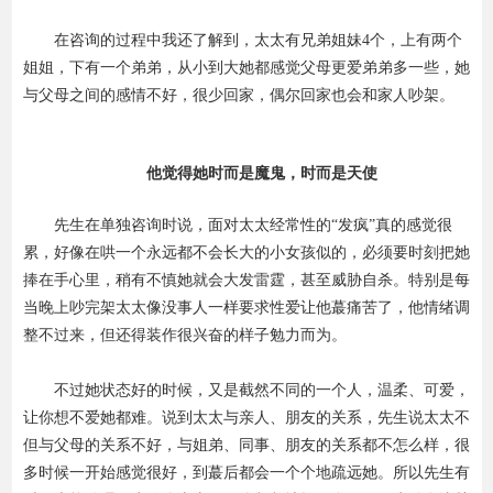
在咨询的过程中我还了解到，太太有兄弟姐妹4个，上有两个
姐姐，下有一个弟弟，从小到大她都感觉父母更爱弟弟多一些，她
与父母之间的感情不好，很少回家，偶尔回家也会和家人吵架。
他觉得她时而是魔鬼，时而是天使
先生在单独咨询时说，面对太太经常性的“发疯”真的感觉很
累，好像在哄一个永远都不会长大的小女孩似的，必须要时刻把她
捧在手心里，稍有不慎她就会大发雷霆，甚至威胁自杀。特别是每
当晚上吵完架太太像没事人一样要求性爱让他蕞痛苦了，他情绪调
整不过来，但还得装作很兴奋的样子勉力而为。
不过她状态好的时候，又是截然不同的一个人，温柔、可爱，
让你想不爱她都难。说到太太与亲人、朋友的关系，先生说太太不
但与父母的关系不好，与姐弟、同事、朋友的关系都不怎么样，很
多时候一开始感觉很好，到蕞后都会一个个地疏远她。所以先生有