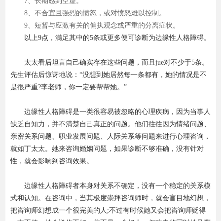
7、长期感到空虚。
8、不合宜且强烈的愤怒，或对愤怒难以控制。
9、短暂与应激有关的偏执观念或严重的分离症状。
以上9点，满足其中的5条或更多便可诊断为边缘性人格障碍。
太太看后坦言自己确实存在这些问题，而且jue对不少于5条。
先生评估后惊讶地说：“没想到她居然每一条都有，她的情况是不
是很严重?李老师，你一定要帮帮她。”
边缘性人格障碍是一类很容易被忽略的心理疾病，因为当事人
缺乏自知力，并不清楚自己真正的问题。他们往往因为情绪问题、
亲密关系问题、职业发展问题、人际关系等问题来进行心理咨询，
就如丁太太。她来咨询婚姻问题，如果诊断不够准确，没有针对
性，就会影响到咨询效果。
边缘性人格障碍者本身对关系不确定，没有一个稳定的关系模
式和认知。在咨询中，当其极度崇拜咨询师时，就会盲目地幻想，
把咨询师幻想成一个很完美的人;不过有时候她又会把咨询师贬得