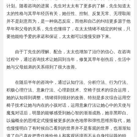
计划。随着咨询的进展，先生对太太有了更多的了解，先生知道太
太的性格与其早年经历有关，她任性、控制、反复无常、无理取闹
并不是刻意而为，是一种病态反应，而他和自己的纠结更多源于他
早年和父母的关系，先生也懂得了，在太太情绪不稳定的时候，只
要他能给予爱的承诺和保证，太太都可以慢慢安静下来。
由于丁先生的理解、配合，太太也增加了治疗的信心。在咨询
过程中，通过咨询技术让她回到当年，修复其早年创伤后，生活中
她与父母姐弟的关系得到了很大改善。
在随后半年的咨询中，通过认知疗法、分析疗法、行为疗法、
积极心理疗法、意象疗法、心理剧技术、空椅子技术的综合运用，
她的认知得到调整，情绪得到很好的改善。特别是多次综合运用空
椅子技术让她与内在的小孩对话，运用意象疗法让她心中的天使与
魔鬼对话后，明显的能够感受到她心智的渐渐成熟，她非黑即白、
以偏概全的思维定式慢慢被更多的灰色地带和弹性思维所取代，她
也慢慢明白了有时候自己看到的世界并不是客观的世界，也渐渐知
道了自己喜欢把责任推给他人和客观环境而不从自身找问题的特