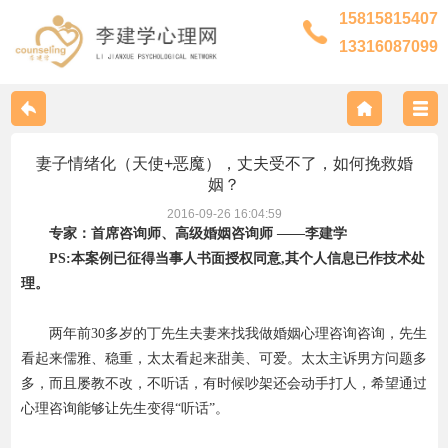
15815815407
13316087099
妻子情绪化（天使+恶魔），丈夫受不了，如何挽救婚
关于我们
姻？
2016-09-26 16:04:59
专家：
首席咨询师、高级婚姻咨询师 ——李建学
联系我们
PS:本案例已征得当事人书面授权同意,其个人信息已作技术处
理。
专家风采
两年前30多岁的丁先生夫妻来找我做婚姻心理咨询咨询，先生
看起来儒雅、稳重，太太看起来甜美、可爱。太太主诉男方问题多
服务范围
多，而且屡教不改，不听话，有时候吵架还会动手打人，希望通过
心理咨询能够让先生变得“听话”。
预约流程