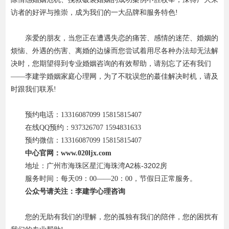
访者的好评与推崇，成为我们的一大品牌和服务特色!
亲爱的朋友，当您正在遭遇失恋的痛苦、感情的迷茫、婚姻的
烦恼、外遇的伤害、离婚的边缘而您尝试着用尽各种办法却无法解
决时，您期望得到专业婚姻咨询的有效帮助，请别忘了还有我们
——李建学婚姻家庭心理网，为了不耽误您的蕞佳解决时机，请及
时跟我们联系!
预约电话：
13316087099 15815815407
在线QQ预约：937326707 1594831633
预约微信：13316087099 15815815407
中心官网：www.020ljx.com
地址：广州市海珠区星汇海珠湾A2栋-3202房
服务时间：每天09：00——20：00，节假日正常服务。
公众号请关注：李建学心理咨询
您的无助有我们的理解，您的孤独有我们的陪伴，您的困扰有