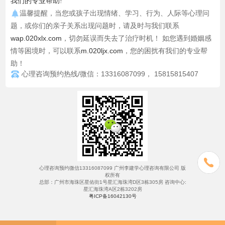
我们的专业帮助!
温馨提醒，当您或孩子出现情绪、学习、行为、人际等心理问
题，或你们的亲子关系出现问题时，请及时与我们联系
wap.020xlx.com
，切勿延误而失去了治疗时机！ 如您遇到婚姻感
情等困境时，可以联系
m.020ljx.com
，您的困扰有我们的专业帮
助！
心理咨询预约热线/微信：13316087099， 15815815407
心理咨询预约微信13316087099 广州李建学心理咨询有限公司 版
权所有
总部：广州市海珠区星佑街1号星汇海珠湾D区3栋305房 咨询中心:
星汇海珠湾A区2栋3202房
粤ICP备16042130号