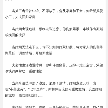
当第三者苦苦纠缠、不愿放手，危及家庭和子女，你希望摆脱
小三，丈夫回归家庭……
当婚姻出现危机，频临破裂边缘，你伤痕累累，难以作出离婚
或挽回的抉择……
当婚姻无法走下去，你不知如何好聚好散，将对家人的伤害降
到蕞低，调整情绪，开始新生活……
夫妻性生活遭遇障碍，你和伴侣痛苦、压抑却难以启齿，渴望
尽快得到帮助，重建性福……
当柴米油盐冲淡了浪漫、消磨了激情，婚姻索然无味，出
现“审美疲劳”、“七年之痒”，你和伴侣该如何重燃激情，巩固婚姻
的城堡，预防婚姻危机……
离婚后，如何走出伤痛，开展新的生活，找到真正属于自己的