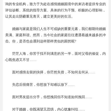
询的专业机构，致力于为处在感情婚姻困境中的来访者提供专业的
评估诊断、系统的指导方案、具体的行为干预、积极的心理影响，
资费标准
让其走出阴霾重见青天，建立更美好的生活。
婚姻与家庭是我们人生不可或缺的重要元素，我们都期待婚姻
美满、家庭和谐。然而，当今社会的家庭往往遭遇着越来越多的冲
击。你，是否也会遇到这样那样类似的困扰呢?
茫茫人海，你苦于找不到满意的另一半，面对父母的催促，内
心既焦虑又不甘……
面对感情去留的抉择，你茫然失措，不知何去何从……
失恋后很痛苦，你想放下却难以放下……
面对男友提出分手，你想挽回但不知道如何挽回……
对于婚姻，你既渴望又恐惧，内心犹豫纠结……